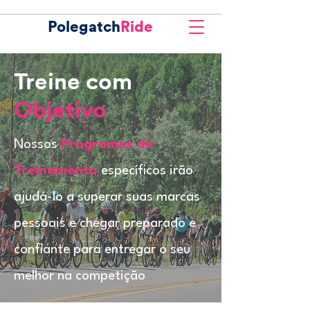
Polegatch
Ride
Treine com
Objetivo
Nossos
Programas de
Treinamento
específicos irão
ajudá-lo a superar suas marcas
pessoais e chegar preparado e
confiante para entregar o seu
melhor na competição