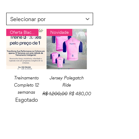
Oferta Black da Pole
Novidade
Treinamento
Jersey Polegatch
Completo 12
Ride
semanas
Preço normal
Preço promocional
R$ 1.200,00
R$ 480,00
Esgotado