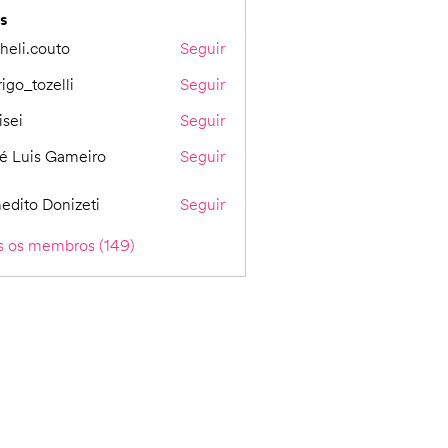
s
heli.couto
Seguir
couto
rigo_tozelli
Seguir
tozelli
isei
Seguir
é Luis Gameiro
Seguir
edito Donizeti
Seguir
s os membros (149)