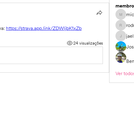
membro
mic
micheli.
rod
a: 
https://strava.app.link/ZDWljbK1xZb
rodrigo_
jael
jaelisei
24 visualizações
Jos
Ben
Ver todo