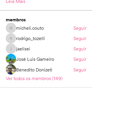
Leia Mais
membros
micheli.couto
Seguir
micheli.couto
rodrigo_tozelli
Seguir
rodrigo_tozelli
jaelisei
Seguir
jaelisei
José Luis Gameiro
Seguir
Benedito Donizeti
Seguir
Ver todos os membros (149)