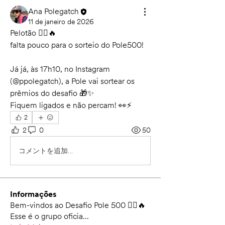
Ana Polegatch
11 de janeiro de 2026
Pelotão 🚴‍♀️🔥
falta pouco para o sorteio do Pole500!
Já já, às 17h10, no Instagram 
(@ppolegatch), a Pole vai sortear os 
prêmios do desafio 🎁✨
Fiquem ligados e não percam! 👀⚡
2
2
0
50
コメントを追加…
Informações
Bem-vindos ao Desafio Pole 500 🚴‍♀️🔥
Esse é o grupo oficia
...