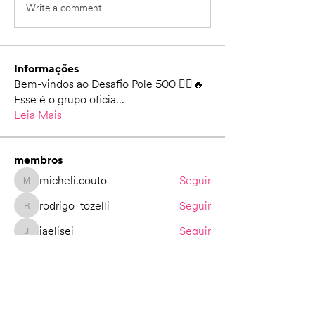
Write a comment...
Informações
Bem-vindos ao Desafio Pole 500 🚴‍♀️🔥
Esse é o grupo oficia
...
Leia Mais
membros
micheli.couto
Seguir
micheli.couto
rodrigo_tozelli
Seguir
rodrigo_tozelli
jaelisei
Seguir
jaelisei
José Luis Gameiro
Seguir
Benedito Donizeti
Seguir
Ver todos os membros (149)