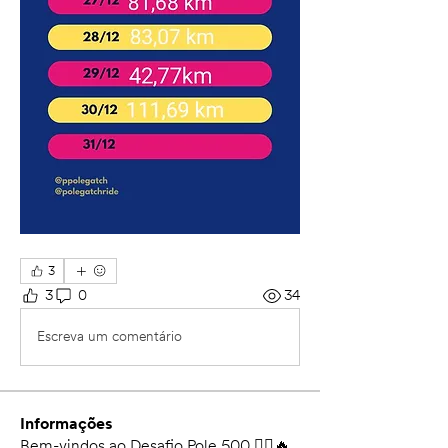
3
3
0
34
Escreva um comentário
Informações
Bem-vindos ao Desafio Pole 500 🚴‍♀️🔥