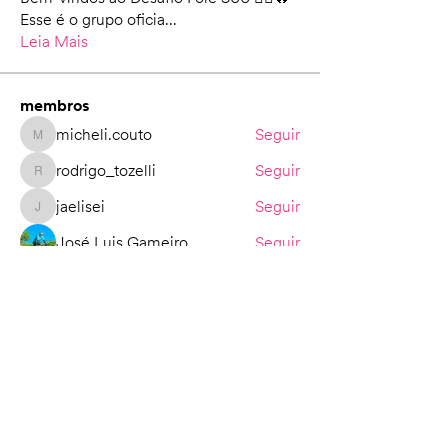
Esse é o grupo oficia
...
Leia Mais
membros
micheli.couto
Seguir
micheli.couto
rodrigo_tozelli
Seguir
rodrigo_tozelli
jaelisei
Seguir
jaelisei
José Luis Gameiro
Seguir
Benedito Donizeti
Seguir
Ver todos os membros (149)