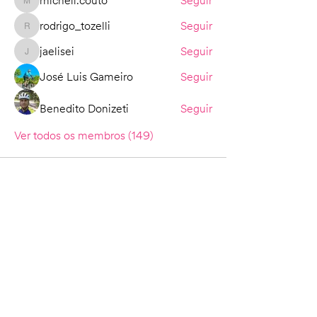
micheli.couto
Seguir
micheli.couto
rodrigo_tozelli
Seguir
rodrigo_tozelli
jaelisei
Seguir
jaelisei
José Luis Gameiro
Seguir
Benedito Donizeti
Seguir
Ver todos os membros (149)
Sobre Nós
Fale Conosco
Política de Privacidade