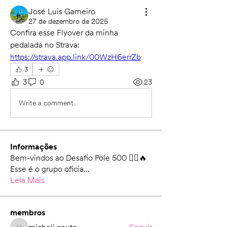
José Luis Gameiro
27 de dezembro de 2025
Confira esse Flyover da minha 
pedalada no Strava: 
https://strava.app.link/00WzH6errZb
3
3
0
23
Write a comment...
Informações
Bem-vindos ao Desafio Pole 500 🚴‍♀️🔥
Esse é o grupo oficia
...
Leia Mais
membros