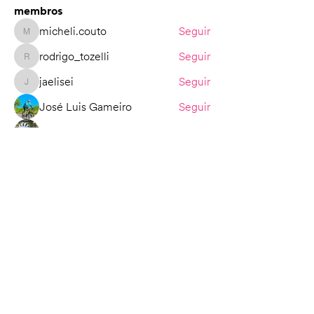
membros
micheli.couto
Seguir
micheli.couto
rodrigo_tozelli
Seguir
rodrigo_tozelli
jaelisei
Seguir
jaelisei
José Luis Gameiro
Seguir
Benedito Donizeti
Seguir
Ver todos os membros (149)
Sobre Nós
Fale Conosco